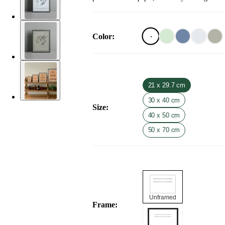
Color
:
21 x 29.7 cm
30 x 40 cm
Size
:
40 x 50 cm
50 x 70 cm
Unframed
Frame
: