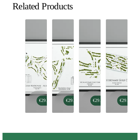
Related Products
Le
Crayestein
AA
Amsterdamse
€29.99
€29.99
€29.99
€29.99
Golf
Golf
Saint
Golf
National
Omer
Club
-
Golf
Albatros
Club