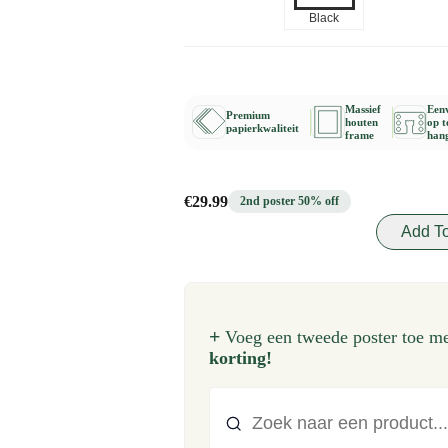
Black
Massief
Een
Premium
houten
op t
papierkwaliteit
frame
han
€29.99
2nd poster 50% off
Add To
+
Voeg een tweede poster toe me
korting!